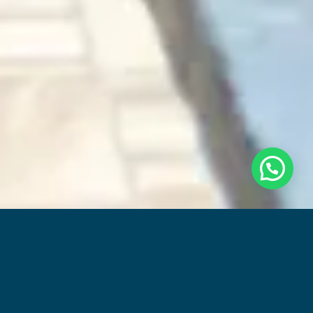
QUALIDADE E IMPACTO SOCIAL
O Vila Jardim é um dos maiores e mais bem-
sucedidos projetos habitacionais já
realizados pelo Grupo Delta
. Composto por